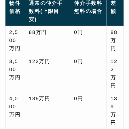
物件
通常の仲介手
仲介手数料
差
価格
数料(上限目
無料の場合
額
安)
2,5
88万円
0円
88
00
万
万円
円
3,5
122万円
0円
12
00
2
万円
万
円
4,0
139万円
0円
13
00
9
万円
万
円